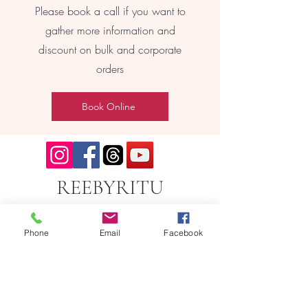
Please book a call if you want to
gather more information and
discount on bulk and corporate
orders
Book Online
REEBYRITU
Phone
Email
Facebook
Email- reebyritu@gmail.com
Phone-
+91 9911529962