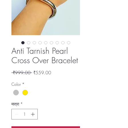
Anti Tarnish Pearl
Cross Over Bracelet
नियमित
बिक्री
 ₹999.00 
₹559.00
मूल्य
मूल्य
Color
*
मात्रा
*